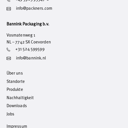
info@packners.com
Bannink Packaging b.v.
Vosmatenweg 1
NL – 7742 SX Coevorden
+31 524 599599
info@bannink.nl
Über uns
Standorte
Produkte
Nachhaltigkeit
Downloads
Jobs
Impressum