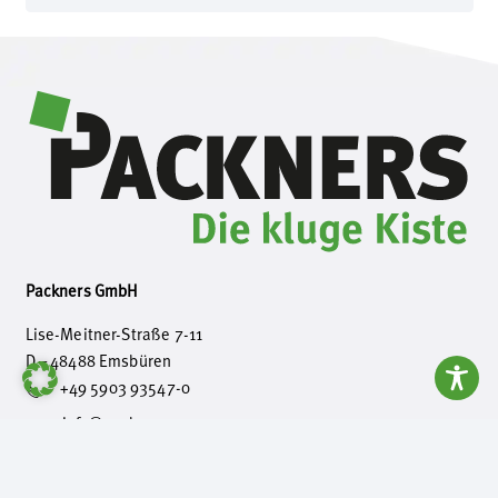
Packners GmbH
Lise-Meitner-Straße 7-11
D – 48488 Emsbüren
+49 5903 93547-0
info@packners.com
Bannink Packaging b.v.