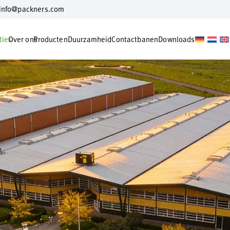
info@packners.com
ties
Over ons
Producten
Duurzamheid
Contact
banen
Downloads