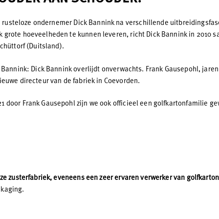
de rusteloze ondernemer Dick Bannink na verschillende uitbreidingsfas
 grote hoeveelheden te kunnen leveren, richt Dick Bannink in 2010 
chüttorf (Duitsland).
 Bannink: Dick Bannink overlijdt onverwachts. Frank Gausepohl, jare
ieuwe directeur van de fabriek in Coevorden.
 door Frank Gausepohl zijn we ook officieel een golfkartonfamilie g
ze zusterfabriek, eveneens een zeer ervaren verwerker van golfkarton
ckaging.