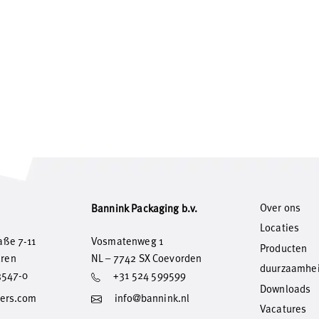
Over ons
Bannink Packaging b.v.
Locaties
aße 7-11
Vosmatenweg 1
Producten
üren
NL – 7742 SX Coevorden
duurzaamhe
3547-0
+31 524 599599
Downloads
ers.com
info@bannink.nl
Vacatures