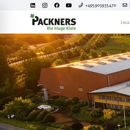
+495903935470
Loca