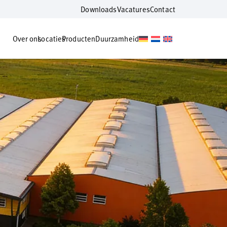
Downloads
Vacatures
Contact
Over ons
Locaties
Producten
Duurzamheid