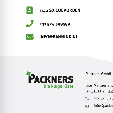
7742 SX COEVORDEN
+31 524 599599
INFO@BANNINK.NL
Packners GmbH
Lise-Meitner-Str
D – 48488 Emsb
+49 5903 9
info@packn